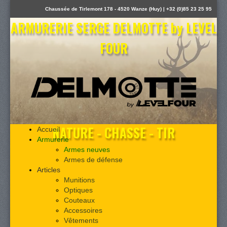
Chaussée de Tirlemont 178 - 4520 Wanze (Huy) | +32 (0)85 23 25 95
ARMURERIE SERGE DELMOTTE by LEVEL
FOUR
NATURE - CHASSE - TIR
Accueil
Armurerie
Armes neuves
Armes de défense
Articles
Munitions
Optiques
Couteaux
Accessoires
Vêtements