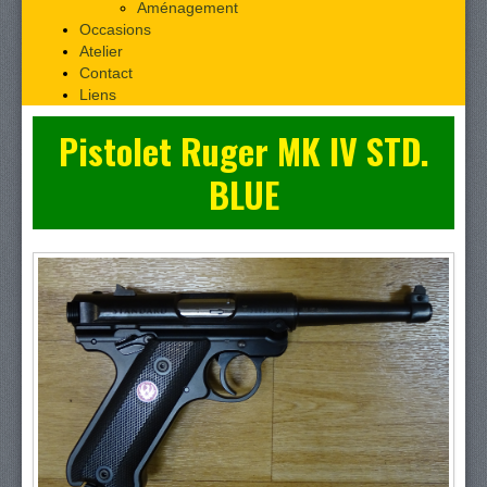
Aménagement
Occasions
Atelier
Contact
Liens
Pistolet Ruger MK IV STD.
BLUE