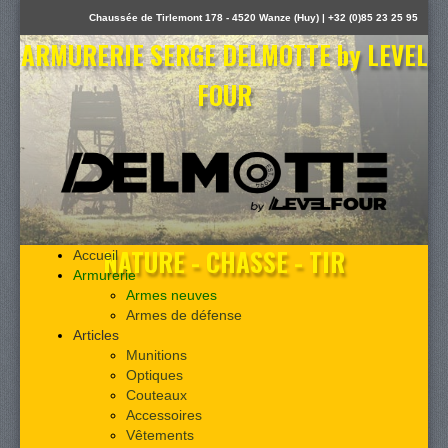
Chaussée de Tirlemont 178 - 4520 Wanze (Huy) | +32 (0)85 23 25 95
ARMURERIE SERGE DELMOTTE by LEVEL
FOUR
NATURE - CHASSE - TIR
Accueil
Armurerie
Armes neuves
Armes de défense
Articles
Munitions
Optiques
Couteaux
Accessoires
Vêtements