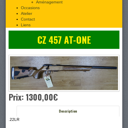
Aménagement
Occasions
Atelier
Contact
Liens
CZ 457 AT-ONE
Prix:
1300,00‎€
Description
.22LR