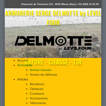
Chaussée de Tirlemont 178 - 4520 Wanze (Huy) | +32 (0)85 23 25 95
ARMURERIE SERGE DELMOTTE by LEVEL
FOUR
NATURE - CHASSE - TIR
Accueil
Armurerie
Armes neuves
Armes de défense
Articles
Munitions
Optiques
Couteaux
Accessoires
Vêtements