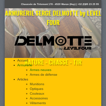
Chaussée de Tirlemont 178 - 4520 Wanze (Huy) | +32 (0)85 23 25 95
ARMURERIE SERGE DELMOTTE by LEVEL
FOUR
NATURE - CHASSE - TIR
Accueil
Armurerie
Armes neuves
Armes de défense
Articles
Munitions
Optiques
Couteaux
Accessoires
Vêtements