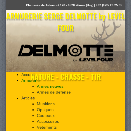
Chaussée de Tirlemont 178 - 4520 Wanze (Huy) | +32 (0)85 23 25 95
ARMURERIE SERGE DELMOTTE by LEVEL
FOUR
NATURE - CHASSE - TIR
Accueil
Armurerie
Armes neuves
Armes de défense
Articles
Munitions
Optiques
Couteaux
Accessoires
Vêtements