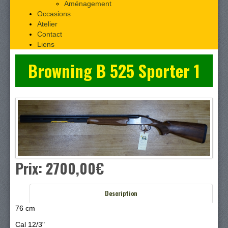
Aménagement
Occasions
Atelier
Contact
Liens
Browning B 525 Sporter 1
Prix:
2700,00‎€
Description
76 cm
Cal 12/3"