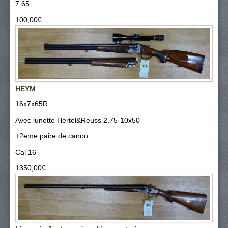
7.65
100,00‎€
HEYM
16x7x65R
Avec lunette Hertel&Reuss 2.75-10x50
+2eme paire de canon
Cal 16
1350,00‎€