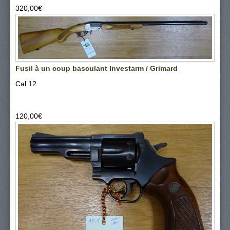
320,00‎€
Fusil à un coup basculant Investarm / Grimard
Cal 12
120,00‎€