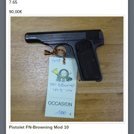
7.65
90,00‎€
Pistolet FN-Browning Mod 10