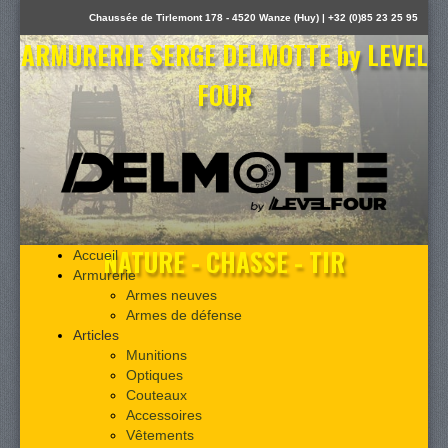
Chaussée de Tirlemont 178 - 4520 Wanze (Huy) | +32 (0)85 23 25 95
ARMURERIE SERGE DELMOTTE by LEVEL
FOUR
NATURE - CHASSE - TIR
Accueil
Armurerie
Armes neuves
Armes de défense
Articles
Munitions
Optiques
Couteaux
Accessoires
Vêtements