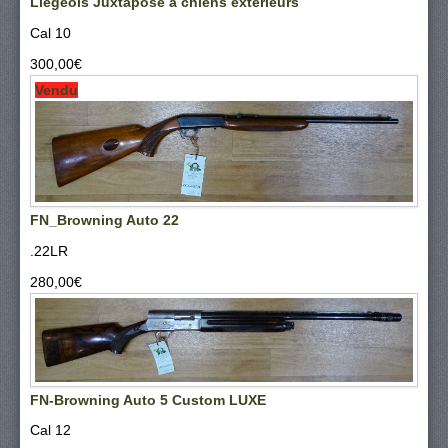
Liegeois Juxtaposé a chiens exterieurs
Cal 10
300,00‎€
Vendu
FN_Browning Auto 22
.22LR
280,00‎€
FN-Browning Auto 5 Custom LUXE
Cal 12