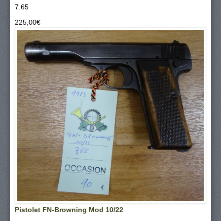
7.65
225,00‎€
Pistolet FN-Browning Mod 10/22