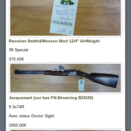
Revolver Smith&Wesson Mod 12/4" AirWeight
38 Special
375,00‎€
Jacquemart (sur bas FN-Browning B25/20)
9.3x74R
Avec viseur Doctor Sight
2950,00‎€